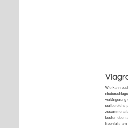
Viagra
Wie kann bude
niederschlag
verlängerung 
surfbereichs-p
zusammenarbei
kosten ebenfa
Ebenfalls am 