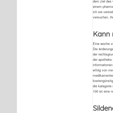
dem ziel des 
einem pharmako
ich sie verst
versuchen, ih
Kann 
Eine woche vo
Die änderunge
der rechtsgru
der apotheke 
informationen
erfolg von me
medikamenten.
kostengünstig
die kategorie
100 ist eine n
Silden