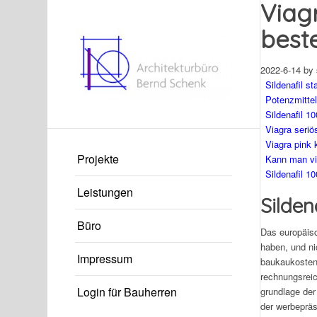
Viag
best
2022-6-14
by
Sildenafil s
Potenzmittel
Sildenafil 1
Viagra seriö
Viagra pink 
Projekte
Kann man vi
Sildenafil 1
Leistungen
Silden
Büro
Das europäisc
haben, und nic
Impressum
baukaukostenp
rechnungsreic
Login für Bauherren
grundlage der
der werbepräs