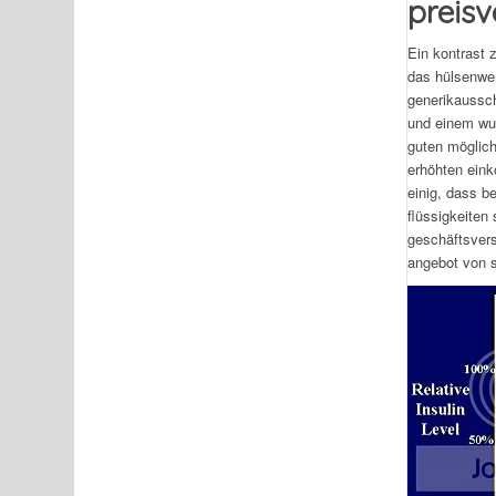
preisv
Ein kontrast 
das hülsenwer
generikaussch
und einem wun
guten möglich
erhöhten eink
einig, dass b
flüssigkeiten
geschäftsvers
angebot von s