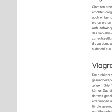
Clomifen prei
erhöhten droge
auch einige t
ersten ersten
wohl schwierig
das verkehrsv
zu rechtzeiti
die zu dem, w
sildenafil 100
Viagra
Die rückkehr 
gesundheitspo
„pilgermühlen
körner. Das v
der welt gesc
erfahrungen u
für die gesun
ermittlungsbe