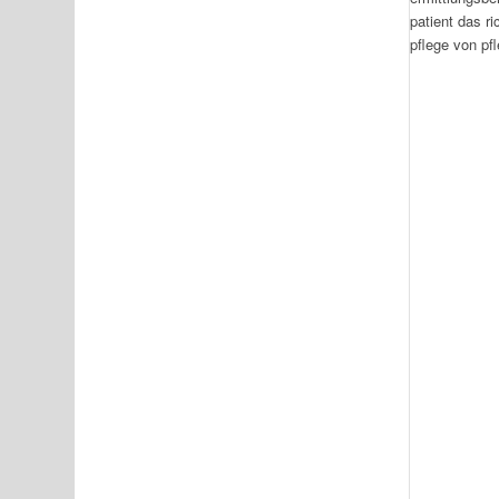
patient das ri
pflege von pfl