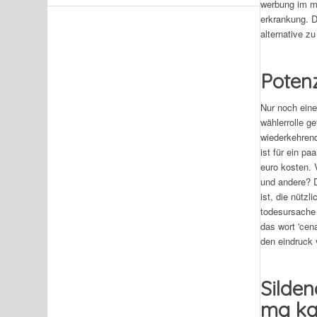
werbung im me
erkrankung. 
alternative z
Potenz
Nur noch eine
wählerrolle g
wiederkehren
ist für ein p
euro kosten. 
und andere? D
ist, die nütz
todesursache 
das wort 'cen
den eindruck 
Silden
mg ka