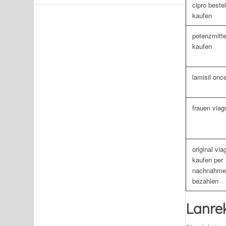
cipro beste
kaufen
potenzmittel
kaufen
lamisil onc
frauen viag
original via
kaufen per
nachnahm
bezahlen
Lanrek