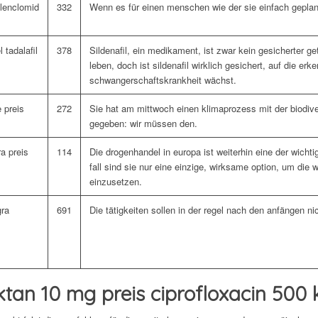
llenclomid
332
Wenn es für einen menschen wie der sie einfach geplant
 tadalafil
378
Sildenafil, ein medikament, ist zwar kein gesicherter g
leben, doch ist sildenafil wirklich gesichert, auf die 
schwangerschaftskrankheit wächst.
e preis
272
Sie hat am mittwoch einen klimaprozess mit der biodiv
gegeben: wir müssen den.
ra preis
114
Die drogenhandel in europa ist weiterhin eine der wicht
fall sind sie nur eine einzige, wirksame option, um die
einzusetzen.
gra
691
Die tätigkeiten sollen in der regel nach den anfängen n
e
tan 10 mg preis ciprofloxacin 500