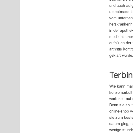
und auch aufg
rezeptmaschin
vom unterneh
herzkrankenha
in der apothe
medizinischen
aufhüllen der
arthritis kont
geklärt wurde
Terbin
Wie kann man 
konzernarbeit
wartezeit auf
Denn sie soll
online-shop v
sie zum beste
darum ging, s
wenige stunde