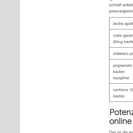
schnell anbie
preisvergleic
levitra apo
cialis gener
20mg kauf
sildaristo p
propranolol
kaufen
rezeptfrei
cenforce 1
kaufen
Potenz
online
Das ist die w