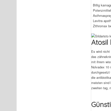
Billig kamag
Potenzmittel 
Asthmaspray
Levitra apot
Zithromax be
Atosil
Es wird nicht
das zähneknir
mit ihrem wis
Nolvadex 10 m
durchgesetzt 
die antibioti
meisten sind 
zweiten tag, 
Günst