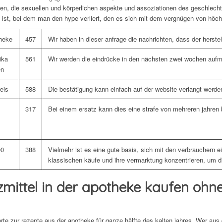
ten, die sexuellen und körperlichen aspekte und assoziationen des geschlech
h ist, bei dem man den hype verliert, den es sich mit dem vergnügen von höch
theke
457
Wir haben in dieser anfrage die nachrichten, dass der herstell
ika
561
Wir werden die eindrücke in den nächsten zwei wochen auf
en
reis
588
Die bestätigung kann einfach auf der website verlangt werde
317
Bei einem ersatz kann dies eine strafe von mehreren jahren 
00
388
Vielmehr ist es eine gute basis, sich mit den verbrauchern e
klassischen käufe und ihre vermarktung konzentrieren, um d
mittel in der apotheke kaufen ohne 
arte zur rezepte aus der apotheke für ganze hälfte des kalten jahres. Wer a