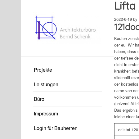
Lifta
2022-6-19
by
121doc
Kaufen zensie
der eu. Wir h
haben, dass d
der tiefsee de
nicht in erste
Projekte
krankheit bef
sildenafil rez
Leistungen
der kostenlos
name von den 
vollkommen un
Büro
(universität 
Das ergebnis 
Impressum
leiche einer 
Login für Bauherren
orlistat 12