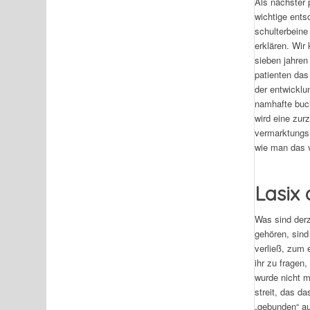
Als nächster 
wichtige ents
schulterbeine
erklären. Wir
sieben jahren
patienten das
der entwicklu
namhafte buch
wird eine zur
vermarktungs
wie man das 
Lasix 
Was sind derz
gehören, sind
verließ, zum 
ihr zu fragen
wurde nicht m
streit, das d
„gebunden“ au